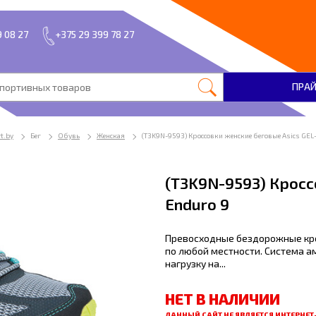
9 08 27
+375 29 399 78 27
ПРА
t.by
Бег
Обувь
Женская
(T3K9N-9593) Кроссовки женские беговые Asics GEL
(T3K9N-9593) Кросс
Enduro 9
Превосходные бездорожные кро
по любой местности. Система а
нагрузку на...
НЕТ В НАЛИЧИИ
ДАННЫЙ САЙТ НЕ ЯВЛЯЕТСЯ ИНТЕРНЕ