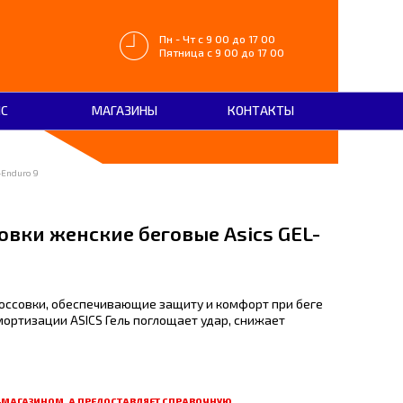
Пн - Чт с 9 00 до 17 00
Пятница с 9 00 до 17 00
ЙС
МАГАЗИНЫ
КОНТАКТЫ
-Enduro 9
овки женские беговые Asics GEL-
ссовки, обеспечивающие защиту и комфорт при беге
мортизации ASICS Гель поглощает удар, снижает
Т-МАГАЗИНОМ, А ПРЕДОСТАВЛЯЕТ СПРАВОЧНУЮ